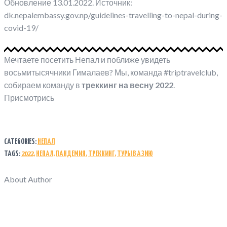
Обновление 13.01.2022. Источник:
dk.nepalembassy.gov.np/guidelines-travelling-to-nepal-during-
covid-19/
Мечтаете посетить Непал и поближе увидеть
восьмитысячники Гималаев? Мы, команда #triptravelclub,
собираем команду в
треккинг на весну 2022
.
Присмотрись
CATEGORIES:
НЕПАЛ
TAGS:
2022
,
НЕПАЛ
,
ПАНДЕМИЯ
,
ТРЕККИНГ
,
ТУРЫ В АЗИЮ
About Author