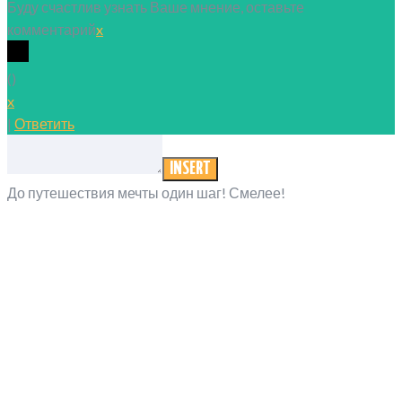
Буду счастлив узнать Ваше мнение, оставьте
комментарий
x
(
)
x
|
Ответить
INSERT
До путешествия мечты один шаг! Смелее!