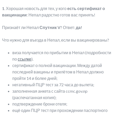
1
. Хорошая новость для тех, у кого
есть сертификат о
вакцинации
: Непал радостно готов вас принять!
Признаёт ли Непал
Спутник V
? Ответ:
да!
Что нужно для въезда в Непал, если вы вакцинированы?
виза получается по прибытии в Непал (подробности
по
ссылке
).
сертификат о полной вакцинации. Между датой
последней вакцины и прилётом в Непал должно
пройти 14 и более дней;
негативный ПЦР тест за 72 часа до вылета;
заполненная анкета с сайта ccmc.gov.np
(распечатанная копия);
подтверждение брони отеля;
ещё один ПЦР тест при прохождении паспортного