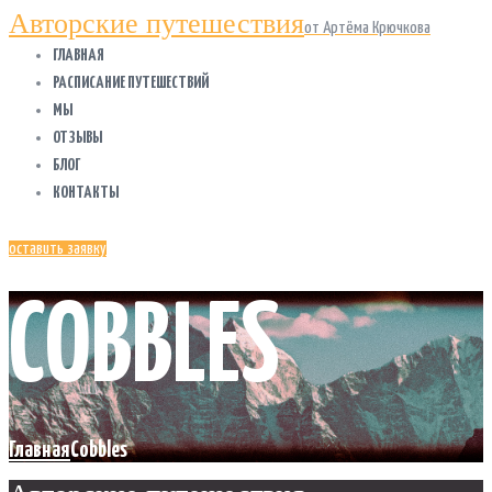
Авторские путешествия
от Артёма Крючкова
ГЛАВНАЯ
РАСПИСАНИЕ ПУТЕШЕСТВИЙ
МЫ
ОТЗЫВЫ
БЛОГ
КОНТАКТЫ
оставить заявку
COBBLES
Главная
Cobbles