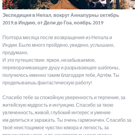
Экспедиция в Непал, вокруг Аннапурны октябрь
2019,в Индию, от Дели до Гоа, ноябрь 2019
Полтора месяца после возвращения из Непала и
Индии. Было много пройдено, увидено, услышано,
продумано.
И это путешествие: яркое, незабываемое,
переворачивающее душу и разрывающее шаблоны,
получилось именно таким благодаря тебе, Артём. Ты
проделываешь фантастическую работу!
Спасибо тебе за спокойную уверенность и терпение, за
житейскую мудрость и интуицию. Спасибо за твою
увлеченность, живой, глубокий интерес и умение
им делиться и заражать. Ты очень гармоничен. Спасибо за
твоё неистощимое чувство юмора и легкость, за
проницательность и то, как просто ты угадываешь