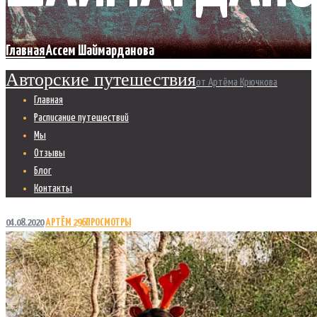
Главная
Ассем Шаймарданова
Авторские путешествия
от Артёма Крючкова
Главная
Расписание путешествий
Мы
Отзывы
Блог
Контакты
04.08.2020
АРТЁМ
296
ПРОСМОТРЫ