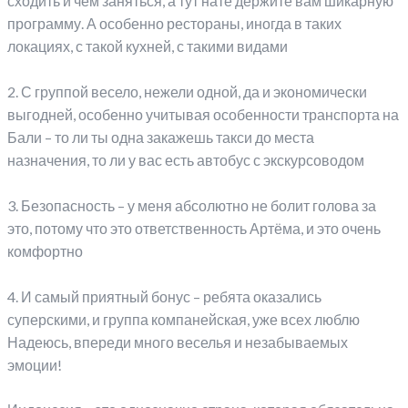
сходить и чем заняться, а тут нате держите вам шикарную
программу. А особенно рестораны, иногда в таких
локациях, с такой кухней, с такими видами
⠀
2. С группой весело, нежели одной, да и экономически
выгодней, особенно учитывая особенности транспорта на
Бали – то ли ты одна закажешь такси до места
назначения, то ли у вас есть автобус с экскурсоводом
⠀
3. Безопасность – у меня абсолютно не болит голова за
это, потому что это ответственность Артёма, и это очень
комфортно
⠀
4. И самый приятный бонус – ребята оказались
суперскими, и группа компанейская, уже всех люблю
Надеюсь, впереди много веселья и незабываемых
эмоции!