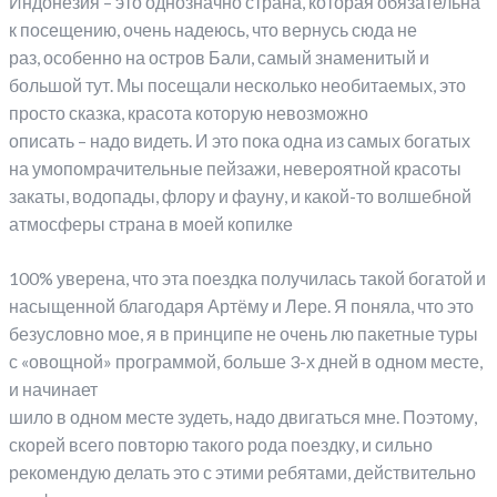
Индонезия – это однозначно страна, которая обязательна
к посещению, очень надеюсь, что вернусь сюда не
раз, особенно на остров Бали, самый знаменитый и
большой тут. Мы посещали несколько необитаемых, это
просто сказка, красота которую невозможно
описать – надо видеть. И это пока одна из самых богатых
на умопомрачительные пейзажи, невероятной красоты
закаты, водопады, флору и фауну, и какой-то волшебной
атмосферы страна в моей копилке
100% уверена, что эта поездка получилась такой богатой и
насыщенной благодаря Артёму и Лере. Я поняла, что это
безусловно мое, я в принципе не очень лю пакетные туры
с «овощной» программой, больше 3-х дней в одном месте,
и начинает
шило в одном месте зудеть, надо двигаться мне. Поэтому,
скорей всего повторю такого рода поездку, и сильно
рекомендую делать это с этими ребятами, действительно