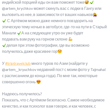
индийской порцией еды он вам поможет тоже
@artem_krychkov может скинуть вас с лодки в Гангу или
выловить из нее, в зависимости от ваших навыков
С Артёмом можно даже немного повздорить на
этическую тему ночью в автобусе, где-то на пути в Старый
Манали
А на следующее утро он уже будет
подавать вам руку на горном склоне
делая при этом фотографии, где вы возможно
получилось даже красивее гор
У
#triptravelclub
много туров по Азии (найдите у
@artem__kryuchkov недавний пост с моим фото у Tajmahal
с расписанием до конца года). По мне так, некоторые
совершенно огонь
Надеюсь получилось?
Показать, что с Артёмом безопасно. Самое необходимое
качество, и как психолог вам говорю, и как человек, с