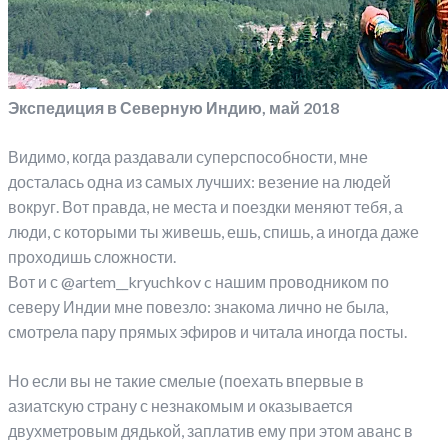
Экспедиция в Северную Индию, май 2018
Видимо, когда раздавали суперспособности, мне
досталась одна из самых лучших: везение на людей
вокруг. Вот правда, не места и поездки меняют тебя, а
люди, с которыми ты живешь, ешь, спишь, а иногда даже
проходишь сложности.
Вот и с @artem__kryuchkov c нашим проводником по
северу Индии мне повезло: знакома лично не была,
смотрела пару прямых эфиров и читала иногда посты.
Но если вы не такие смелые (поехать впервые в
азиатскую страну с незнакомым и оказывается
двухметровым дядькой, заплатив ему при этом аванс в