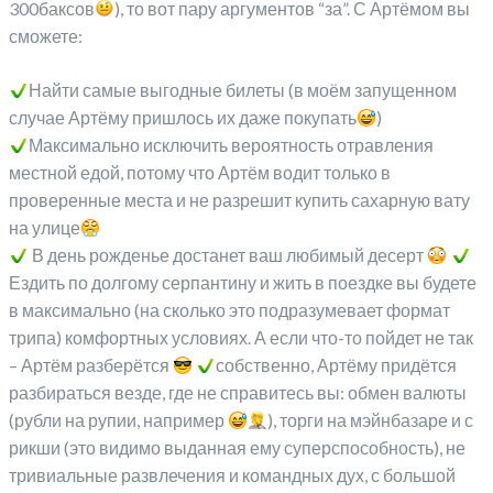
300баксов
), то вот пару аргументов “за”. С Артёмом вы
сможете:
Найти самые выгодные билеты (в моём запущенном
случае Артёму пришлось их даже покупать
)
Максимально исключить вероятность отравления
местной едой, потому что Артём водит только в
проверенные места и не разрешит купить сахарную вату
на улице
В день рожденье достанет ваш любимый десерт
Ездить по долгому серпантину и жить в поездке вы будете
в максимально (на сколько это подразумевает формат
трипа) комфортных условиях. А если что-то пойдет не так
– Артём разберётся
собственно, Артёму придётся
разбираться везде, где не справитесь вы: обмен валюты
(рубли на рупии, например
), торги на мэйнбазаре и с
рикши (это видимо выданная ему суперспособность), не
тривиальные развлечения и командных дух, с большой