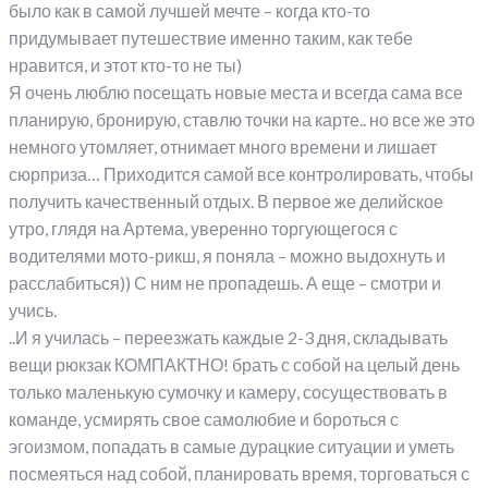
было как в самой лучшей мечте – когда кто-то
придумывает путешествие именно таким, как тебе
нравится, и этот кто-то не ты)
Я очень люблю посещать новые места и всегда сама все
планирую, бронирую, ставлю точки на карте.. но все же это
немного утомляет, отнимает много времени и лишает
сюрприза… Приходится самой все контролировать, чтобы
получить качественный отдых. В первое же делийское
утро, глядя на Артема, уверенно торгующегося с
водителями мото-рикш, я поняла – можно выдохнуть и
расслабиться)) С ним не пропадешь. А еще – смотри и
учись.
..И я училась – переезжать каждые 2-3 дня, складывать
вещи рюкзак КОМПАКТНО! брать с собой на целый день
только маленькую сумочку и камеру, сосуществовать в
команде, усмирять свое самолюбие и бороться с
эгоизмом, попадать в самые дурацкие ситуации и уметь
посмеяться над собой, планировать время, торговаться с