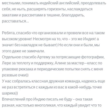
местными, понимать индийский английский, преодолевать
себя, не ныть, расширять горизонты, наслаждаться
закатами и рассветами в тишине, благодарить,
расставаться…
Ребята, спасибо что организовали и провели все на таком
высоком уровне! Несмотря на то, что – это же Индия! а
значит без накладок не бывает) Но если они и были, мы
этого даже не замечали.
Отдельное спасибо Артему за потрясающие фотографии,
Лере за теплоту и поддержку, Алине за мастер—класс по
упаковке рюкзака и периодические попытки снять с меня
розовые очки))
У нас собралась классная дружная команда, надеюсь еще
не раз встретиться с каждым из вас в какой-нибудь точке
шарика))
Впечатлений про Индию писать не буду – она такая
разная, настолько многоликая, что каждый увидит что то