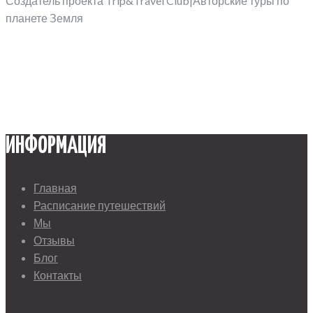
Создатель проекта Trip&Travel Club|Авторские туры по
планете Земля
ИНФОРМАЦИЯ
Главная
Расписание путешествий
Мы
Отзывы
Блог
Контакты