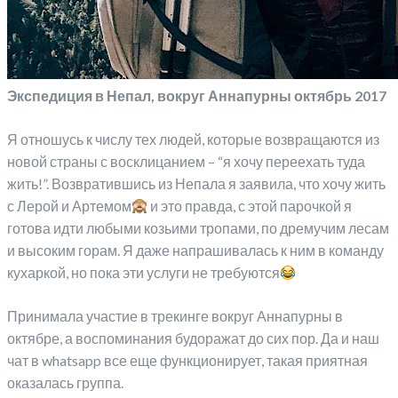
Экспедиция в Непал, вокруг Аннапурны октябрь 2017
Я отношусь к числу тех людей, которые возвращаются из
новой страны с восклицанием – “я хочу переехать туда
жить!”. Возвратившись из Непала я заявила, что хочу жить
с Лерой и Артемом
и это правда, с этой парочкой я
готова идти любыми козьими тропами, по дремучим лесам
и высоким горам. Я даже напрашивалась к ним в команду
кухаркой, но пока эти услуги не требуются
Принимала участие в трекинге вокруг Аннапурны в
октябре, а воспоминания будоражат до сих пор. Да и наш
чат в whatsapp все еще функционирует, такая приятная
оказалась группа.