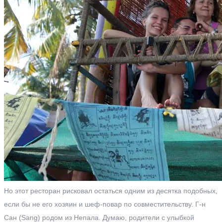
Но этот ресторан рисковал остаться одним из десятка подобных,
если бы не его хозяин и шеф-повар по совместительству. Г-н
Сан (Sang) родом из Непала. Думаю, родители с улыбкой