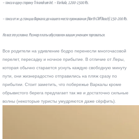
– такси в одну сторону Trivandrum Int. – Varkala, 1200-1500 Rs.
– такси от ж-д станции Варкала до нашего места проживания (North Cliff Beach) 150-200 Rs.
Но все это условно. Размер платы обусловлен вашим умением торговаться.
Все родители на удивление бодро перенесли многочасовой
перелет, пересадку и ночное прибытие. В отличие от Леры,
которая обычно старается уснуть каждую свободную минуту
пути, они жизнерадостно отправились на пляж сразу по
прибытии.
Стоит заметить, что побережье Варкалы кроме
обрывистого берега предлагает так же и достаточно сильные
волны (некоторые туристы умудряются даже сёрфить).