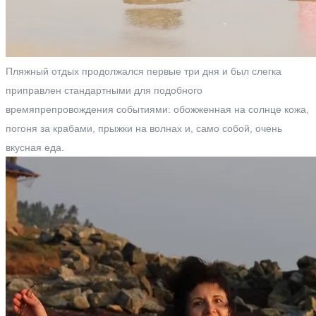
Пляжный отдых продолжался первые три дня и был слегка
приправлен стандартными для подобного
времяпрепровождения событиями: обожженная на солнце кожа,
погоня за крабами, прыжки на волнах и, само собой, очень
вкусная еда.