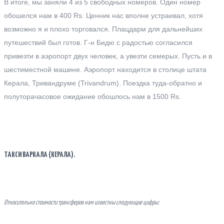
В итоге, мы заняли 4 из 5 свободных номеров. Один номер
обошелся нам в 400 Rs. Ценник нас вполне устраивал, хотя
возможно я и плохо торговался. Плацдарм для дальнейших
путешествий был готов. Г-н Бидю с радостью согласился
привезти в аэропорт двух человек, а увезти семерых. Пусть и в
шестиместной машине. Аэропорт находится в столице штата
Керала, Тривандруме (Trivandrum). Поездка туда-обратно и
полуторачасовое ожидание обошлось нам в 1500 Rs.
ТАКСИ ВАРКАЛА (КЕРАЛА).
Относительно стоимости трансферов нам известны следующие цифры: