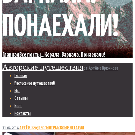
ПОНАЕХАЛИ!
Главная
Все посты
...
Керала. Варкала. Понаехали!
Авторские путешествия
от Артёма Крючкова
Главная
Расписание путешествий
Мы
Отзывы
Блог
Контакты
11.04.2014
АРТЁМ
2203
ПРОСМОТРЫ
0
КОММЕНТАРИИ