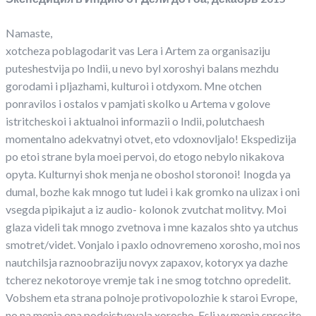
Namaste,
xotcheza poblagodarit vas Lera i Artem za organisaziju
puteshestvija po Indii, u nevo byl xoroshyi balans mezhdu
gorodami i pljazhami, kulturoi i otdyxom. Mne otchen
ponravilos i ostalos v pamjati skolko u Artema v golove
istritcheskoi i aktualnoi informazii o Indii, polutchaesh
momentalno adekvatnyi otvet, eto vdoxnovljalo! Ekspedizija
po etoi strane byla moei pervoi, do etogo nebylo nikakova
opyta. Kulturnyi shok menja ne oboshol storonoi!
Inogda ya
dumal, bozhe kak mnogo tut ludei i kak gromko na ulizax i oni
vsegda pipikajut a iz audio- kolonok zvutchat molitvy. Moi
glaza videli tak mnogo zvetnova i mne kazalos shto ya utchus
smotret/videt. Vonjalo i paxlo odnovremeno xorosho, moi nos
nautchilsja raznoobraziju novyx zapaxov, kotoryx ya dazhe
tcherez nekotoroye vremje tak i ne smog totchno opredelit.
Vobshem eta strana polnoje protivopolozhie k staroi Evrope,
no na menja ona podeistvovala xorosho. Esli vy menja sprosite