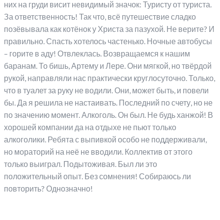
них на груди висит невидимый значок: Туристу от туриста.
За ответственность! Так что, всё путешествие сладко
позёвывала как котёнок у Христа за пазухой. Не верите? И
правильно. Спасть хотелось частенько. Ночные автобусы
– горите в аду! Отвлеклась. Возвращаемся к нашим
баранам. То бишь, Артему и Лере. Они мягкой, но твёрдой
рукой, направляли нас практически круглосуточно. Только,
что в туалет за руку не водили. Они, может быть, и повели
бы. Да я решила не настаивать. Последний по счету, но не
по значению момент. Алкоголь. Он был. Не будь ханжой! В
хорошей компании да на отдыхе не пьют только
алкоголики. Ребята с выпивкой особо не поддерживали,
но мораторий на неё не вводили. Коллектив от этого
только выиграл. Подытоживая. Был ли это
положительный опыт. Без сомнения! Собираюсь ли
повторить? Однозначно!