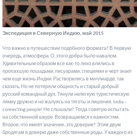
Экспедиция в Северную Индию, май 2015
Что важно в путешествии подобного формата? В первую
очередь, атмосфера. О, этого добра было навалом.
Удивительным образом все как-то лихо влились в
пропахшую лошадьми, писуарами, специями и черт знает
чем еще жизнь Индии. Растворились в миллиарде, так
сказать. Но не потеряли общность и старый добрый
русский командный дух. Тянули нелегкую туристическую
лямку дружно и не жалуясь на тяготы и лишения. India –
connecting people! Не слышали? Тогда советую испытать
на собственной шкуре. Возвращаемся к важностям.
Второе, что имеет значение, это доверие? Этим двум
бродягам я доверю даже собственные роды. У каждого из