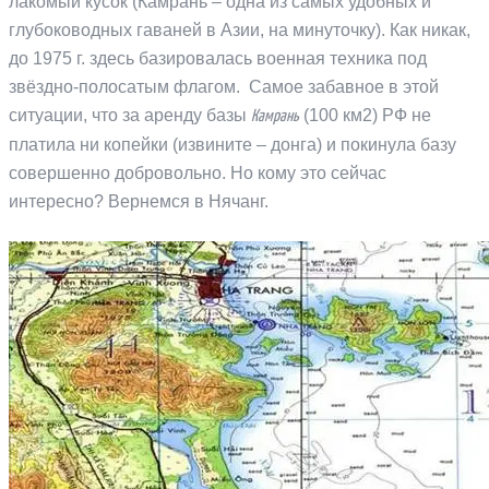
лакомый кусок (Камрань – одна из самых удобных и
глубоководных гаваней в Азии, на минуточку). Как никак,
до 1975 г. здесь базировалась военная техника под
звёздно-полосатым флагом. Самое забавное в этой
ситуации, что за аренду базы
(100 км2) РФ не
Камрань
платила ни копейки (извините – донга) и покинула базу
совершенно добровольно. Но кому это сейчас
интересно? Вернемся в Нячанг.