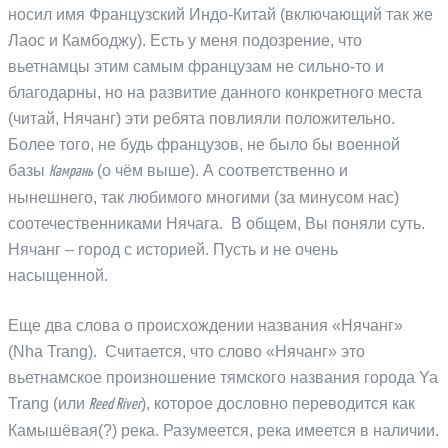
носил имя Французский Индо-Китай (включающий так же
Лаос и Камбоджу). Есть у меня подозрение, что
вьетнамцы этим самым французам не сильно-то и
благодарны, но на развитие данного конкретного места
(читай, Нячанг) эти ребята повлияли положительно.
Более того, не будь французов, не было бы военной
базы
(о чём выше). А соответственно и
Камрань
нынешнего, так любимого многими (за минусом нас)
соотечественниками Нячага. В общем, Вы поняли суть.
Нячанг – город с историей. Пусть и не очень
насыщенной.
Еще два слова о происхождении названия «Нячанг»
(Nha Trang). Считается, что слово «Нячанг» это
вьетнамское произношение тямского названия города Ya
Trang (или
), которое дословно переводится как
Reed River
Камышёвая(?) река. Разумеется, река имеется в наличии.