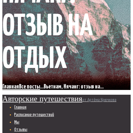
ОТЗЫВ НА
ОТДЫХ
Главная
Все посты
...
Вьетнам, Нячанг: отзыв на...
Авторские путешествия
от Артёма Крючкова
Главная
Расписание путешествий
Мы
Отзывы