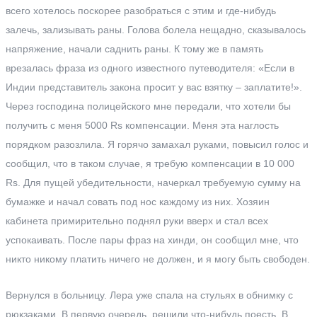
всего хотелось поскорее разобраться с этим и где-нибудь
залечь, зализывать раны. Голова болела нещадно, сказывалось
напряжение, начали саднить раны. К тому же в память
врезалась фраза из одного известного путеводителя: «Если в
Индии представитель закона просит у вас взятку – заплатите!».
Через господина полицейского мне передали, что хотели бы
получить с меня 5000 Rs компенсации. Меня эта наглость
порядком разозлила. Я горячо замахал руками, повысил голос и
сообщил, что в таком случае, я требую компенсации в 10 000
Rs. Для пущей убедительности, начеркал требуемую сумму на
бумажке и начал совать под нос каждому из них. Хозяин
кабинета примирительно поднял руки вверх и стал всех
успокаивать. После пары фраз на хинди, он сообщил мне, что
никто никому платить ничего не должен, и я могу быть свободен.
Вернулся в больницу. Лера уже спала на стульях в обнимку с
рюкзаками. В первую очередь, решили что-нибудь поесть. В