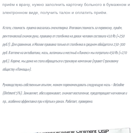
приём к врачу, нужно заполнить карточку больного в бумажном и
электронном виде, получить талон и оплатить приём.
Кстати, стоимость приема оказалась смехотворна. Итоговая стоимость за перевязку, приём,
рентгеновский снимок руки, прививку от столбняка на двоих человек составила 410
Rs (≈250
руб.!). Для сравнения, в Москве прививка только от столбняка в среднем обойдется в 150-300
руб. В аптеке на антибиотики, мазь, витамины и местный «Линекс» мы потратили 450
Rs (≈270
руб.). Короче, мы даже не стали обращаться в страховую компанию (привет Страховому
обществу «Помощь»).
Руководствуясь собственным опытом, можем порекомендовать следующую мазь –
Betadine
(
Ointment 5%). Заживляет, обеззараживает, снимает воспаление, предотвращает нагноение и
пр., особенно эффективна при «тёртых» ранах. Работает, проверено.