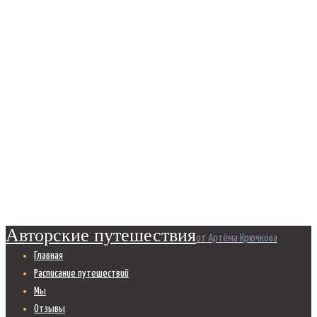
ИНДИИ НА
МОТОЦИКЛЕ
Главная
Все посты
...
Авария в Индии: по Индии...
Авторские путешествия
от Артёма Крючкова
Главная
Расписание путешествий
Мы
Отзывы