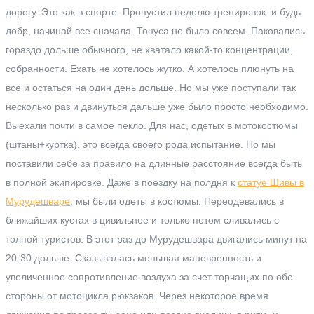
дорогу. Это как в спорте. Пропустил неделю тренировок и будь
добр, начинай все сначала. Тонуса не было совсем. Паковались
гораздо дольше обычного, не хватало какой-то концентрации,
собранности. Ехать не хотелось жутко. А хотелось плюнуть на
все и остаться на один день дольше. Но мы уже поступали так
несколько раз и двинуться дальше уже было просто необходимо.
Выехали почти в самое пекло. Для нас, одетых в мотокостюмы
(штаны+куртка), это всегда своего рода испытание. Но мы
поставили себе за правило на длинные расстояние всегда быть
в полной экипировке. Даже в поездку на полдня к
статуе Шивы в
Мурудешваре
, мы были одеты в костюмы. Переодевались в
ближайших кустах в цивильное и только потом сливались с
толпой туристов. В этот раз до Мурудешвара двигались минут на
20-30 дольше. Сказывалась меньшая маневренность и
увеличенное сопротивление воздуха за счет торчащих по обе
стороны от мотоцикла рюкзаков. Через некоторое время