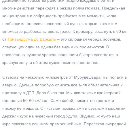
движения по трассе ты рано или поздно входишь в ритм, и
многие действия переходят в режим полуавтомата. Предельная
концентрация и собранность требуется в те моменты, когда
необходимо пересечь населенный пункт, которые в великом
множестве разбросаны вдоль трасс. К примеру, весь путь в 60 км
от
Тривандрума до Варкалы
– это сплошная череда посёлков,
следующих один за одним без видимых промежутков. В
населённых пунктах уровень опасности быстро сдвигается в
красную зону, и об этом нужно помнить постоянно.
Отъехав на несколько километров от Мурудешвара, мы попали в
аварию. Дальше попробую описать все а-ля объяснительная к
протоколу о ДТП. Дело было так. Мы двигались с крейсерской
скоростью 50-60 км/час. Само собой, никого не трогали и
никому не мешали. С чистыми помыслами и светлыми мыслями
держали курс на чудесный город Удупи. Видимо, кому-то наш
курс показался слишком прямолинейным. Пересекая очередной