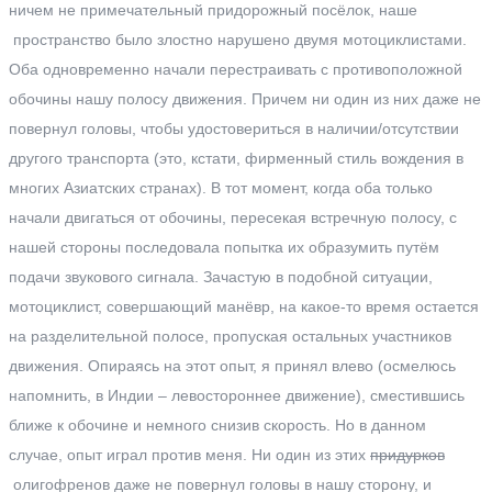
ничем не примечательный придорожный посёлок, наше
пространство было злостно нарушено двумя мотоциклистами.
Оба одновременно начали перестраивать с противоположной
обочины нашу полосу движения. Причем ни один из них даже не
повернул головы, чтобы удостовериться в наличии/отсутствии
другого транспорта (это, кстати, фирменный стиль вождения в
многих Азиатских странах). В тот момент, когда оба только
начали двигаться от обочины, пересекая встречную полосу, с
нашей стороны последовала попытка их образумить путём
подачи звукового сигнала. Зачастую в подобной ситуации,
мотоциклист, совершающий манёвр, на какое-то время остается
на разделительной полосе, пропуская остальных участников
движения. Опираясь на этот опыт, я принял влево (осмелюсь
напомнить, в Индии – левостороннее движение), сместившись
ближе к обочине и немного снизив скорость. Но в данном
случае, опыт играл против меня. Ни один из этих
придурков
олигофренов даже не повернул головы в нашу сторону, и