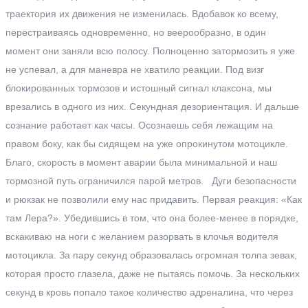
траектория их движения не изменилась. Вдобавок ко всему,
перестраиваясь одновременно, но веерообразно, в один
момент они заняли всю полосу. Полноценно затормозить я уже
не успевал, а для маневра не хватило реакции. Под визг
блокированных тормозов и истошный сигнал клаксона, мы
врезались в одного из них. Секундная дезориентация. И дальше
сознание работает как часы. Осознаешь себя лежащим на
правом боку, как бы сидящем на уже опрокинутом мотоцикле.
Благо, скорость в момент аварии была минимальной и наш
тормозной путь ограничился парой метров. Дуги безопасности
и рюкзак не позволили ему нас придавить. Первая реакция: «Как
там Лера?». Убедившись в том, что она более-менее в порядке,
вскакиваю на ноги с желанием разорвать в клочья водителя
мотоцикла. За пару секунд образовалась огромная толпа зевак,
которая просто глазела, даже не пытаясь помочь. За нескольких
секунд в кровь попало такое количество адреналина, что через