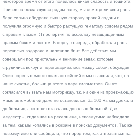
некоторое время от этого появилась дикая слабость и тошнота.
Присев на оказавшуюся рядом лавку, мы осмотрели свои раны.
Лера сильно ободрала тыльную сторону правой ладони и
получила огромную и быстро растущую гематому совсем рядом
с правым глазом. Я прочертил по асфальту незащищённым
правым боком и локтем. В первую очередь, обработали раны
перекисью водорода и наложили бинт. Все действия мы
совершали под пристальным внимание зевак, которые
сгрудились вокруг и переговаривались между собой, обсуждая.
Один парень немного знал английский и мы выяснили, что, на
наше счастье, больница всего в паре километров. Он же
согласился вызвать нам моторикшу, т.к. ни один из проезжающих
мимо автомобилей даже не остановился. За 100 Rs мы доехали
до больницы, которая оказалась довольно большой. Две
медсестры, сидевшие на ресепшене, невозмутимо наблюдали
за тем, как мы копались в рюкзаке в поисках документов. Так же
невозмутимо они сообщили, что перед тем, как отправиться на