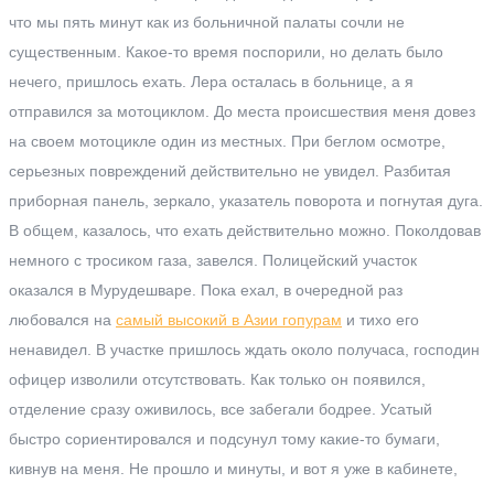
что мы пять минут как из больничной палаты сочли не
существенным. Какое-то время поспорили, но делать было
нечего, пришлось ехать. Лера осталась в больнице, а я
отправился за мотоциклом. До места происшествия меня довез
на своем мотоцикле один из местных. При беглом осмотре,
серьезных повреждений действительно не увидел. Разбитая
приборная панель, зеркало, указатель поворота и погнутая дуга.
В общем, казалось, что ехать действительно можно. Поколдовав
немного с тросиком газа, завелся. Полицейский участок
оказался в Мурудешваре. Пока ехал, в очередной раз
любовался на
самый высокий в Азии гопурам
и тихо его
ненавидел. В участке пришлось ждать около получаса, господин
офицер изволили отсутствовать. Как только он появился,
отделение сразу оживилось, все забегали бодрее. Усатый
быстро сориентировался и подсунул тому какие-то бумаги,
кивнув на меня. Не прошло и минуты, и вот я уже в кабинете,