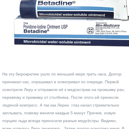
На эту бюрократию ушло по меньшей мере треть часа. Доктор
принимал нас, опрашивал и осматривал по очереди. Первой
осмотрели Леру и отправили её к медсестрам на промывку ран,
перевязку и прививку от столбняка. После этого ей принесли
ледяной компресс. А так как Лерин глаз начал стремительно
заплывать, повязку меняли каждые 5 минут. Причем, новую
порцию льда всегда приносили разные медсёстры. Видимо,
всем хотелось Леру лицезреть. Затем доктор осмотрел меня. В